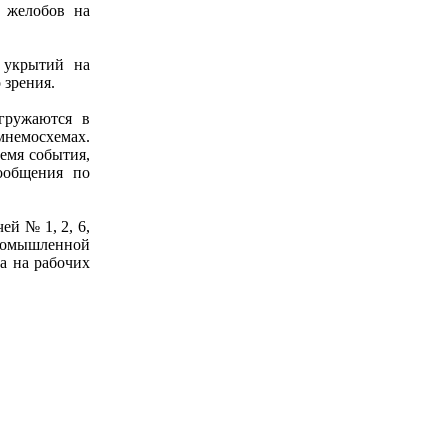
я желобов на
 укрытий на
 зрения.
гружаются в
мнемосхемах.
емя события,
ообщения по
ей № 1, 2, 6,
ромышленной
а на рабочих