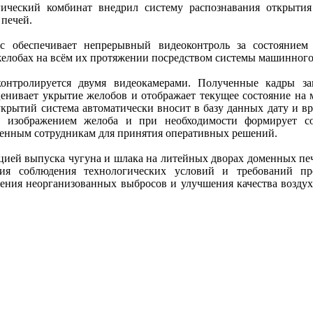
гический комбинат внедрил систему распознавания открыти
печей.
 обеспечивает непрерывный видеоконтроль за состоянием
елобах на всём их протяжении посредством системы машинного
нтролируется двумя видеокамерами. Полученные кадры за
ценивает укрытие желобов и отображает текущее состояние на 
крытий система автоматически вносит в базу данных дату и вр
с изображением желоба и при необходимости формирует с
венным сотрудникам для принятия оперативных решений.
цией выпуска чугуна и шлака на литейных дворах доменных печ
ния соблюдения технологических условий и требований п
жения неорганизованных выбросов и улучшения качества воздух