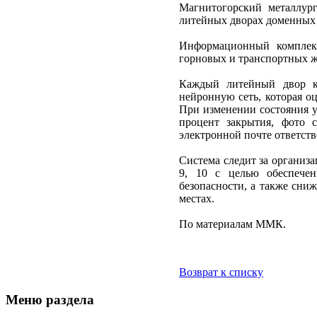
Магнитогорский металлур
литейных дворах доменных 
Информационный комплекс
горновых и транспортных ж
Каждый литейный двор ко
нейронную сеть, которая о
При изменении состояния у
процент закрытия, фото 
электронной почте ответст
Система следит за организа
9, 10 с целью обеспече
безопасности, а также сни
местах.
По материалам ММК.
Возврат к списку
Меню раздела