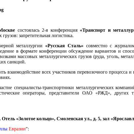
Москве
состоялась 2-я конференция
«Транспорт и металлур
 грузов: запретительная логистика.
черной металлургии
«Русская Сталь»
совместно с журнал
едение в формате конференции обсуждение вариантов и спос
возками массовых металлургических грузов (руда, уголь, метал
ких санкций.
ть взаимодействие всех участников перевозочного процесса и 
виях.
астие специалисты-транспортники металлургических компани
истические операторы, представители ОАО «РЖД», других т
, Отель «Золотое кольцо», Смоленская ул., д. 5, зал «Ярославл
ллы
Евразии
":