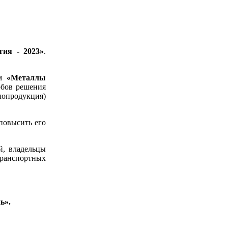
гия - 2023
»
.
ом
«Металлы
обов решения
лопродукция)
повысить его
й, владельцы
ранспортных
ь».