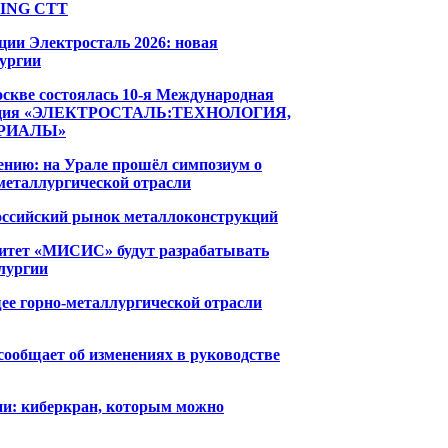
INING CTT
ции Электросталь 2026: новая
лургии
оскве состоялась 10-я Международная
нция «ЭЛЕКТРОСТАЛЬ:ТЕХНОЛОГИЯ,
ЕРИАЛЫ»
рению: на Урале прошёл симпозиум о
металлургической отрасли
оссийский рынок металлоконструкций
итет «МИСИС» будут разрабатывать
лургии
ее горно-металлургической отрасли
ообщает об изменениях в руководстве
ии: киберкран, которым можно