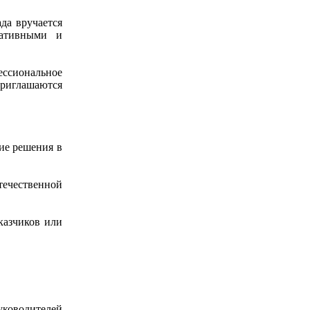
да вручается
ративными и
ссиональное
риглашаются
ие решения в
течественной
казчиков или
уководителей