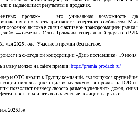
вели к выдающимся результаты в продажах.
рентных продаж» — это уникальная возможность дл
остижения и получить признание экспертного сообщества. Мы 
дет особенно высока в связи с активной трансформацией рынка
елей», — отметила Ольга Громкова, генеральный директор B2B
31 мая 2025 года. Участие в премии бесплатное.
ройдет на ежегодной конференции «День поставщика» 19 июня 
ь заявку можно на сайте премии:
https://premia-prodazh.ru/
ендер и ОТС входит в Группу компаний, являющуюся крупнейше
тизации полного цикла цифровых закупок и продаж на B2B и
ппы позволяют бизнесу любого размера увеличить доход, снизи
ективность и усилить конкурентные позиции на рынке.