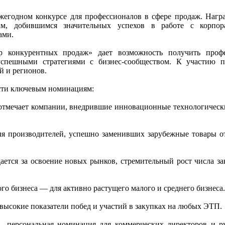
егодном конкурсе для профессионалов в сфере продаж. Награ
ам, добившимся значительных успехов в работе с корпо
ами.
 конкурентных продаж» дает возможность получить профе
успешными стратегиями с бизнес-сообществом. К участию п
й и регионов.
сти ключевым номинациям:
отмечает компании, внедрившие инновационные технологическ
я производителей, успешно заменивших зарубежные товары о
ется за освоение новых рынков, стремительный рост числа за
о бизнеса — для активно растущего малого и среднего бизнеса.
высокие показатели побед и участий в закупках на любых ЭТП.
 персональная номинация для коммерческих директоров и р