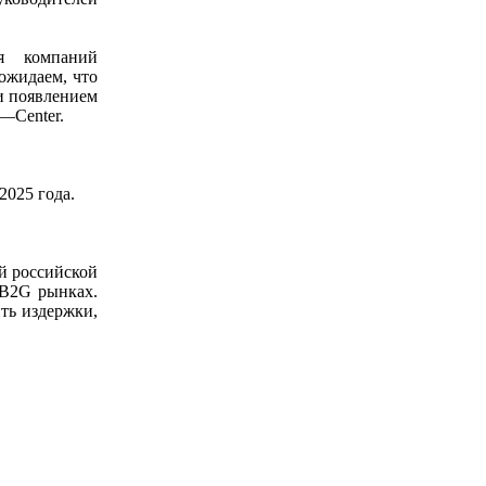
я компаний
ожидаем, что
 и появлением
—Center.
2025 года.
й российской
 B2G рынках.
ть издержки,