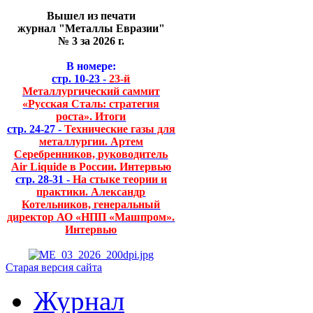
Вышел из печати
журнал "Металлы Евразии"
№ 3 за 2026 г.
В номере:
стр. 10-23 -
23-й
Металлургический саммит
«Русская Сталь: стратегия
роста». Итоги
стр. 24-27 -
Технические газы для
металлургии. Артем
Серебренников, руководитель
Air Liquide в России. Интервью
стр. 28-31 -
На стыке теории и
практики. Александр
Котельников, генеральный
директор АО «НПП «Машпром».
Интервью
Старая версия сайта
Журнал