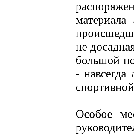
распоряже
материала 
происшедше
не досадная
большой по
- навсегда
спортивной
Особое ме
руководит