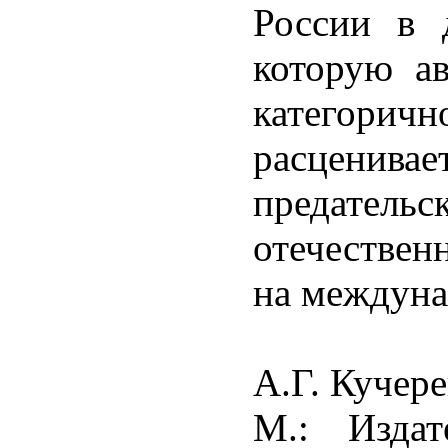
России в 
которую а
категор
расцени
предате
отечествен
на междуна
А.Г. Кучер
М.: Издат