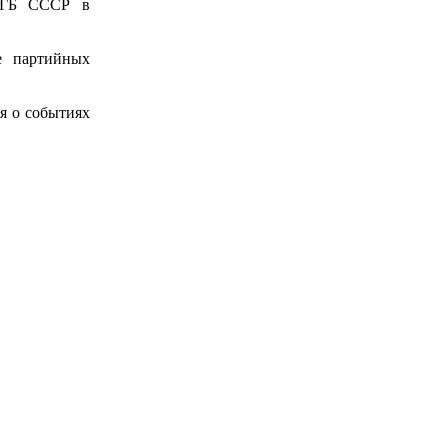
 КГБ СССР в
е партийных
я о событиях