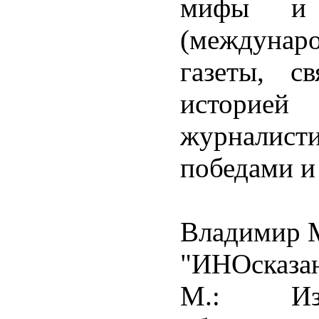
мифы и 
(междунар
газеты, с
историе
журналисти
победами и
Владимир 
"ИНОсказан
М.: Изд