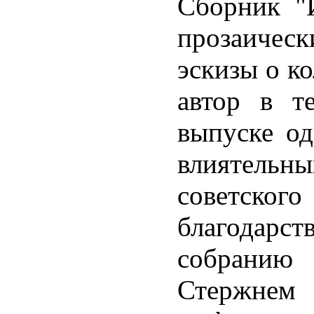
Сборник "
прозаичес
эскизы о к
автор в т
выпуске о
влиятельн
советского
благодарс
собранию 
Стержнем 